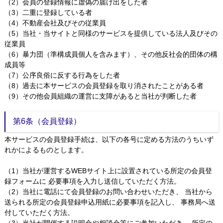
（2）会員の登録情報に虚偽の届け出をした者
（3）二重に登録している者
（4）不動産会社及びその従業員
（5）当社・当サイトと同様のサービスを提供している法人及びその
従業員
（6）暴力団（準構成員個人を含みます）、その他反社会的団体の構
成員等
（7）公序良俗に反する行為をした者
（8）過去に本サービスの会員登録を取り消されたことがある者
（9）その他会員組織の運営に支障があると当社が判断した者
第6条（会員登録）
本サービスの会員登録手続は、以下の各号に定める方法のうちいず
れかによるものとします。
（1）当社が運営するWEBサイト上に設置されている所定の会員登
録フォームに 必要事項を入力し送信していただく方法。
（2）当社に電話にて会員登録のお問い合わせいただき、 当社から
送られる所定の会員登録申込用紙に必要事項を記入し、 事務局へ送
付していただく方法。