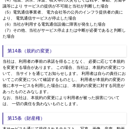
（4）地震、洪水、津波、噴火等の天災もしくは戦争、暴動、労働争
議等により サービスの提供が不可能と当社が判断した場合
（5）電気通信事業者、 電力会社等の公共のインフラ提供者の責に
より、 電気通信サービスが停止した場合
（6）当社が利用する電気通信設備に障害が発生した場合
（7）その他、当社がサービス停止または中断が必要であると判断し
た場合
第14条（規約の変更）
当社は、利用者の事前の承諾を得ることなく、 必要に応じて本規約
を変更する場合があります。 この場合、当社は、本規約の変更につ
いて、 当サイトを通じてお知らせします。 利用者は自らの責任にお
いてこの変更について確認するものとし、 利用者が本規約の変更の
後に本サービスを利用した場合には、 本規約の変更に対する同意が
あったものとみなします。
なお、当社は、本規約の変更により利用者が被った損害について
は、 一切の責任を負わないものとします。
第15条（財産権）
本サービスを通じて提供されるテキスト、 写真、画像、音声、動画