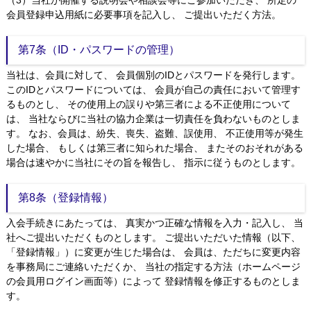
（3）当社が開催する説明会や相談会等にご参加いただき、 所定の
会員登録申込用紙に必要事項を記入し、 ご提出いただく方法。
第7条（ID・パスワードの管理）
当社は、会員に対して、 会員個別のIDとパスワードを発行します。
このIDとパスワードについては、 会員が自己の責任において管理す
るものとし、 その使用上の誤りや第三者による不正使用について
は、 当社ならびに当社の協力企業は一切責任を負わないものとしま
す。 なお、会員は、紛失、喪失、盗難、誤使用、 不正使用等が発生
した場合、 もしくは第三者に知られた場合、 またそのおそれがある
場合は速やかに当社にその旨を報告し、 指示に従うものとします。
第8条（登録情報）
入会手続きにあたっては、 真実かつ正確な情報を入力・記入し、 当
社へご提出いただくものとします。 ご提出いただいた情報（以下、
「登録情報」）に変更が生じた場合は、 会員は、ただちに変更内容
を事務局にご連絡いただくか、 当社の指定する方法（ホームページ
の会員用ログイン画面等）によって 登録情報を修正するものとしま
す。